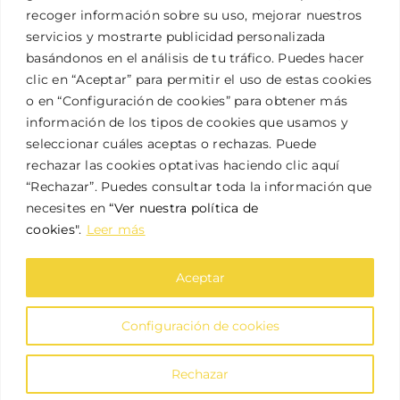
recoger información sobre su uso, mejorar nuestros
servicios y mostrarte publicidad personalizada
basándonos en el análisis de tu tráfico. Puedes hacer
clic en “Aceptar” para permitir el uso de estas cookies
o en “Configuración de cookies” para obtener más
información de los tipos de cookies que usamos y
seleccionar cuáles aceptas o rechazas. Puede
rechazar las cookies optativas haciendo clic aquí
© CLÍNICA DENTAL TERA
“Rechazar”. Puedes consultar toda la información que
C/ Carretera, 8
necesites en
“Ver nuestra política de
Camarzana de Tera – 49332 – Zamora
Teléfonos:
980 55 25 10 / 626 560 335
cookies"
.
Leer más
Mail:
clinicadentaltera@gmail.com
Aceptar
Aviso legal
Declaración de accesibilidad
Política de privacidad
Configuración de cookies
Política de cookies
Rechazar