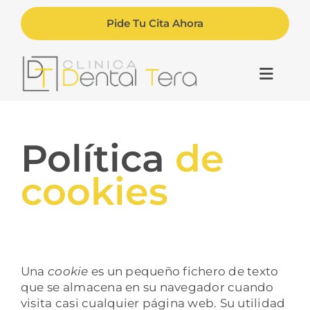
Saltar
al
Pide Tu Cita Ahora
contenido
Toggle
Naviga
Inicio
Política
de
La Clínica
cookies
Nosotros
Tratamientos
Una
cookie
es un pequeño fichero de texto
que se almacena en su navegador cuando
visita casi cualquier página web. Su utilidad
Contacto